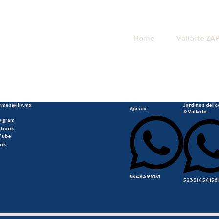
Home
Vallarte ZA
ormes@liiv.mx
Jardines del c
Ajusco:
& Vallarte:
tagram
ebook
Tube
Tok
5548496151
52331454156