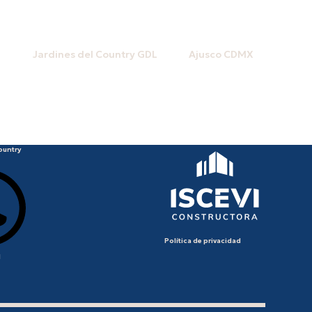
P
Jardines del Country GDL
Ajusco CDMX
ountry
Política de privacidad
1