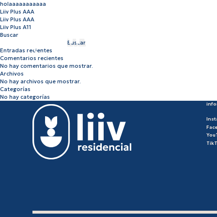
holaaaaaaaaaaa
Liiv Plus AAA
Navegación
Liiv Plus AAA
de
Liiv Plus A11
entradas
Buscar
Buscar
Entradas recientes
Comentarios recientes
No hay comentarios que mostrar.
Archivos
No hay archivos que mostrar.
Categorías
No hay categorías
inf
Ins
Fac
You
Tik